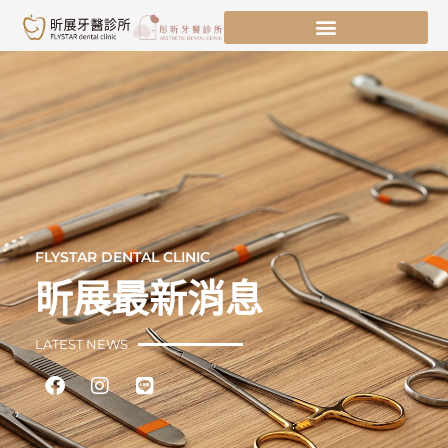
跳
至
主
要
內
容
FLYSTAR DENTAL CLINIC
昕展最新消息
LATEST NEWS
Facebook
Instagram
Line