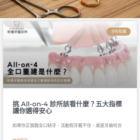
頁
頁
頁
頁
頁
頁
面
面
面
面
面
面
牙科知識
挑 All-on-4 診所該看什麼？五大指標
讓你選得安心
如果你正面臨全口缺牙、活動假牙戴不住、或是牙齒咬合