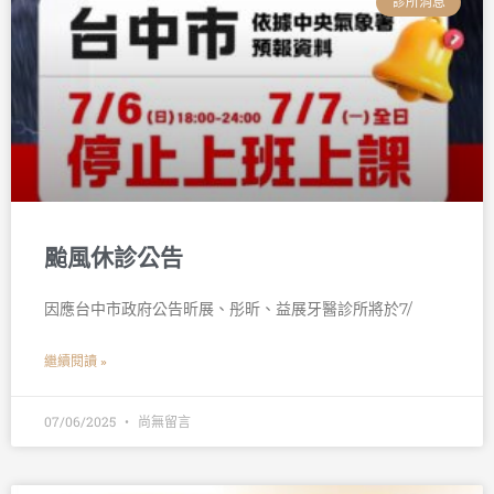
診所消息
颱風休診公告
因應台中市政府公告昕展、彤昕、益展牙醫診所將於7/
繼續閱讀 »
07/06/2025
尚無留言