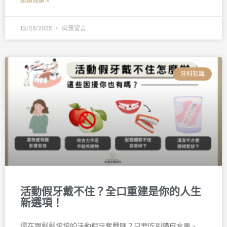
繼續閱讀 »
12/25/2025
尚無留言
牙科知識
活動假牙戴不住？全口重建是你的人生
新選項！
還在跟鬆鬆垮垮的活動假牙奮戰嗎？只要吃到帶皮水果、