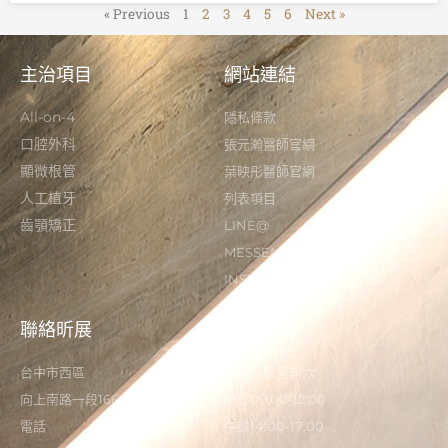
« Previous
1
2
3
4
5
6
Next »
主治項目
網站連結
All-on-4
隱私條款
口腔外科
張元瀚醫師官網
顯微根管
葉映彤醫師官網
人工植牙
列表項目
齒顎矯正
LINE@
MESSENGER
INSTAGRAM
聯絡昕展
營業時間
台中市西區
星期一至星期六
向上南路一段166-5號
早診09:00-12:00
電話
午診14:00-17:00