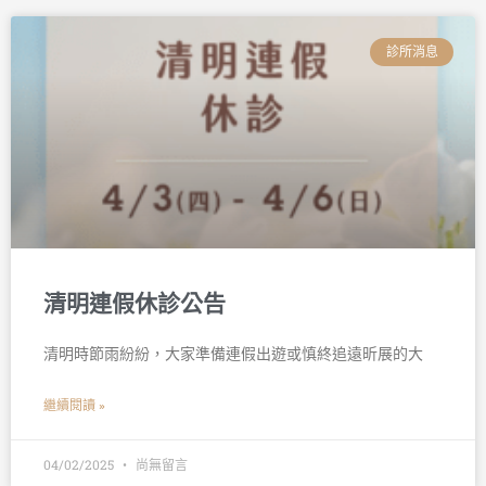
診所消息
清明連假休診公告
清明時節雨紛紛，大家準備連假出遊或慎終追遠昕展的大
繼續閱讀 »
04/02/2025
尚無留言