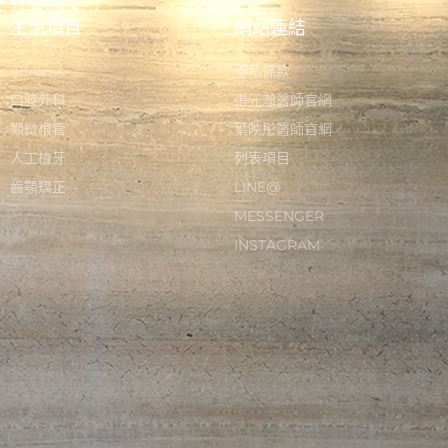
主治項目
網站連結
All-on-4
隱私條款
口腔外科
張元瀚醫師官網
顯微根管
葉映彤醫師官網
人工植牙
列表項目
齒顎矯正
LINE@
MESSENGER
INSTAGRAM