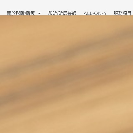
關於彤昕/昕展
彤昕/昕展醫師
ALL-ON-4
服務項目