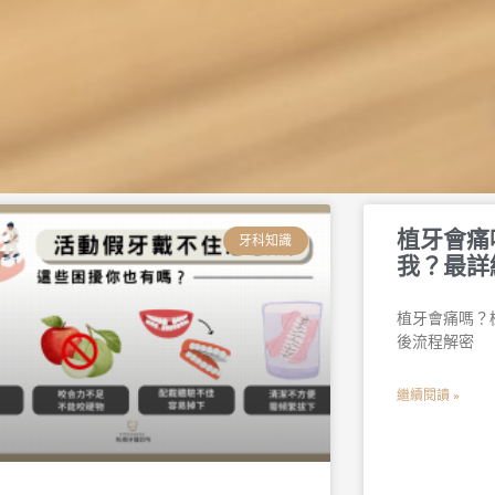
頁
頁
頁
頁
頁
頁
植牙會痛
面
面
面
面
面
面
牙科知識
我？最詳
植牙會痛嗎？
後流程解密
繼續閱讀 »