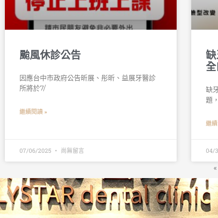
颱風休診公告
缺
全
因應台中市政府公告昕展、彤昕、益展牙醫診
所將於7/
缺
題
繼續閱讀 »
繼續
07/06/2025
尚無留言
04/
«