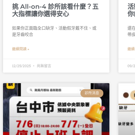
挑 All-on-4 診所該看什麼？五
活
大指標讓你選得安心
你
如果你正面臨全口缺牙、活動假牙戴不住、或
還
是牙齒咬合
帶
繼續閱讀 »
繼續
12/25/2025
尚無留言
09/
診所消息