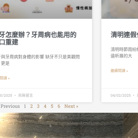
牙怎麼辦？牙周病也能用的
清明連假
口重建
清明時節雨紛
遠昕展的大
牙與牙周病對身體的影響 缺牙不只是美觀問
，更是
繼續閱讀 »
閱讀 »
30/2025
尚無留言
04/02/2025
 Previous
1
2
3
4
5
6
Next »