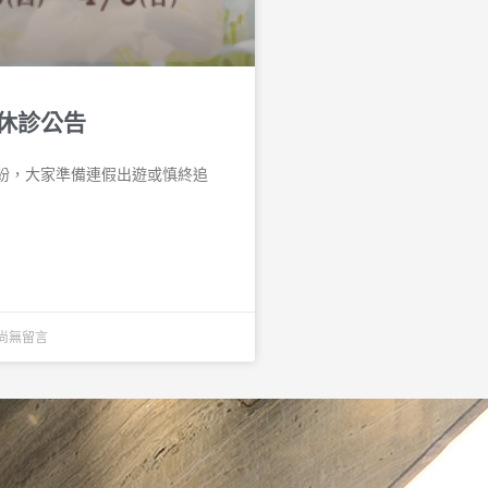
休診公告
紛，大家準備連假出遊或慎終追
尚無留言