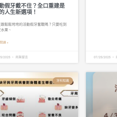
動假牙戴不住？全口重建是
的人生新選項！
在跟鬆鬆垮垮的活動假牙奮戰嗎？只要吃到
皮水果、
閱讀 »
25/2025
尚無留言
07/25/2025
牙科知識