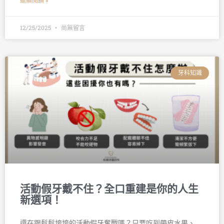
繼續閱讀 »
12/25/2025
尚無留言
牙科知識
活動假牙戴不住？全口重建是你的人生
新選項！
還在跟鬆鬆垮垮的活動假牙奮戰嗎？只要吃到帶皮水果、