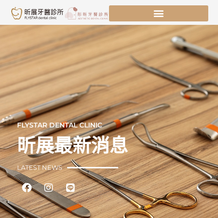
跳
至
主
要
內
容
FLYSTAR DENTAL CLINIC
昕展最新消息
LATEST NEWS
Facebook
Instagram
Line