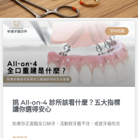
頁
頁
頁
頁
頁
頁
面
面
面
面
面
面
牙科知識
挑 All-on-4 診所該看什麼？五大指標
讓你選得安心
如果你正面臨全口缺牙、活動假牙戴不住、或是牙齒咬合