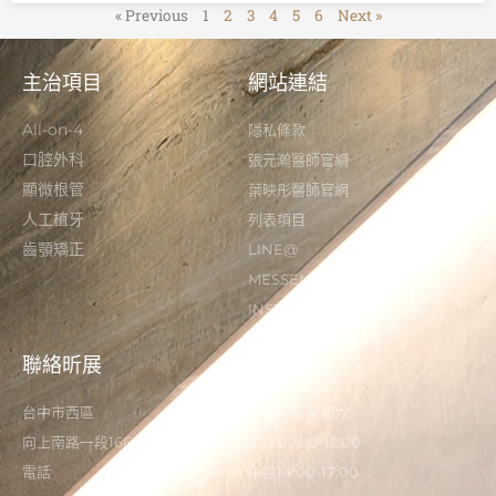
« Previous
1
2
3
4
5
6
Next »
主治項目
網站連結
All-on-4
隱私條款
口腔外科
張元瀚醫師官網
顯微根管
葉映彤醫師官網
人工植牙
列表項目
齒顎矯正
LINE@
MESSENGER
INSTAGRAM
聯絡昕展
營業時間
台中市西區
星期一至星期六
向上南路一段166-5號
早診09:00-12:00
電話
午診14:00-17:00