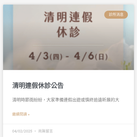
診所消息
清明連假休診公告
清明時節雨紛紛，大家準備連假出遊或慎終追遠昕展的大
繼續閱讀 »
04/02/2025
尚無留言