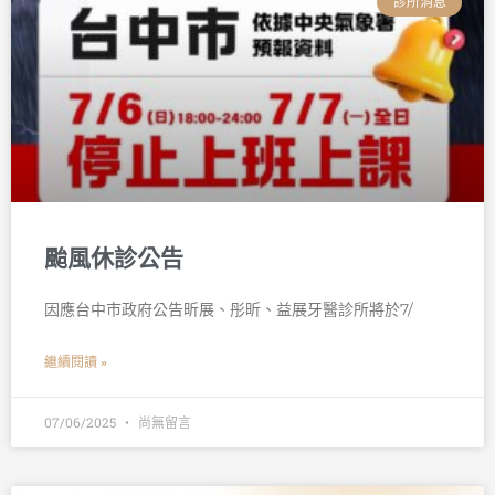
診所消息
颱風休診公告
因應台中市政府公告昕展、彤昕、益展牙醫診所將於7/
繼續閱讀 »
07/06/2025
尚無留言