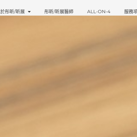
於彤昕/昕展
彤昕/昕展醫師
ALL-ON-4
服務