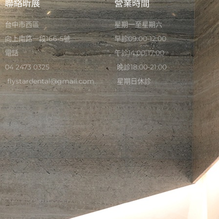
聯絡昕展
營業時間
台中市西區
星期一至星期六
向上南路一段166-5號
早診09:00-12:00
電話
午診14:00-17:00
04 2473 0325
晚診18:00-21:00
flystardental@gmail.com
星期日休診