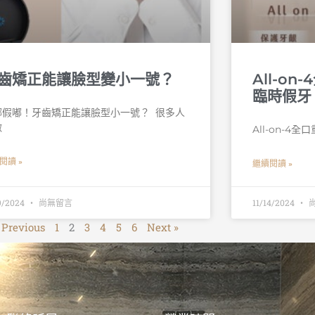
齒矯正能讓臉型變小一號？
All-o
臨時假牙
假嘟！牙齒矯正能讓臉型小一號？ 󠀠 很多人
做
All-on-
閱讀 »
繼續閱讀 »
19/2024
尚無留言
11/14/2024
 Previous
1
2
3
4
5
6
Next »