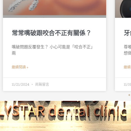
常常嘴破跟咬合不正有關係？
牙
嘴破問題反覆發生？ 小心可能是「咬合不正」 󠀠
尊嘟
兩
想
繼續閱讀 »
繼續
11/21/2024
尚無留言
11/
«