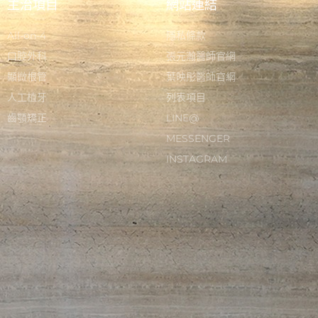
主治項目
網站連結
All-on-4
隱私條款
口腔外科
張元瀚醫師官網
顯微根管
葉映彤醫師官網
人工植牙
列表項目
齒顎矯正
LINE@
MESSENGER
INSTAGRAM