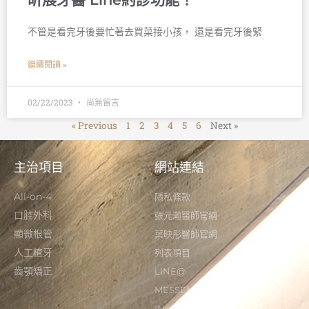
不管是看完牙後要忙著去買菜接小孩， 還是看完牙後緊
繼續閱讀 »
02/22/2023
尚無留言
« Previous
1
2
3
4
5
6
Next »
主治項目
網站連結
All-on-4
隱私條款
口腔外科
張元瀚醫師官網
顯微根管
葉映彤醫師官網
人工植牙
列表項目
齒顎矯正
LINE@
MESSENGER
INSTAGRAM