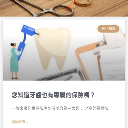
頁
頁
頁
頁
頁
頁
面
面
面
面
面
面
牙科知識
您知道牙齒也有專屬的保險嗎？
一般來說牙齒保險理賠可以分為三大類： 📍意外醫療險
繼續閱讀 »