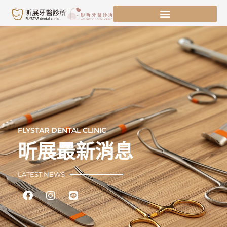
跳
至
主
要
內
容
FLYSTAR DENTAL CLINIC
昕展最新消息
LATEST NEWS
Facebook
Instagram
Line