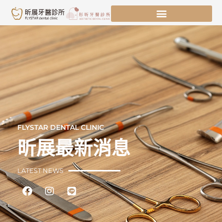
跳
至
主
要
內
容
FLYSTAR DENTAL CLINIC
昕展最新消息
LATEST NEWS
Facebook
Instagram
Line