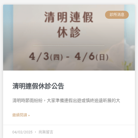
診所消息
清明連假休診公告
清明時節雨紛紛，大家準備連假出遊或慎終追遠昕展的大
繼續閱讀 »
04/02/2025
尚無留言