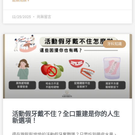
繼續閱讀 »
12/25/2025
尚無留言
牙科知識
活動假牙戴不住？全口重建是你的人生
新選項！
還在跟鬆鬆垮垮的活動假牙奮戰嗎？只要吃到帶皮水果、