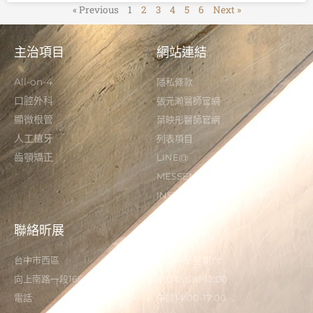
« Previous
1
2
3
4
5
6
Next »
主治項目
網站連結
All-on-4
隱私條款
口腔外科
張元瀚醫師官網
顯微根管
葉映彤醫師官網
人工植牙
列表項目
齒顎矯正
LINE@
MESSENGER
INSTAGRAM
聯絡昕展
營業時間
台中市西區
星期一至星期六
向上南路一段166-5號
早診09:00-12:00
電話
午診14:00-17:00