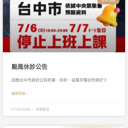
診所消息
颱風休診公告
因應台中市政府公告昕展、彤昕、益展牙醫診所將於7/
繼續閱讀 »
07/06/2025
尚無留言