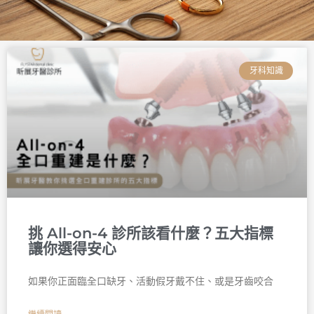
頁
頁
頁
頁
頁
頁
面
面
面
面
面
面
牙科知識
挑 All-on-4 診所該看什麼？五大指標
讓你選得安心
如果你正面臨全口缺牙、活動假牙戴不住、或是牙齒咬合