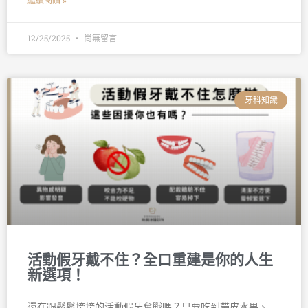
繼續閱讀 »
12/25/2025
尚無留言
牙科知識
活動假牙戴不住？全口重建是你的人生
新選項！
還在跟鬆鬆垮垮的活動假牙奮戰嗎？只要吃到帶皮水果、