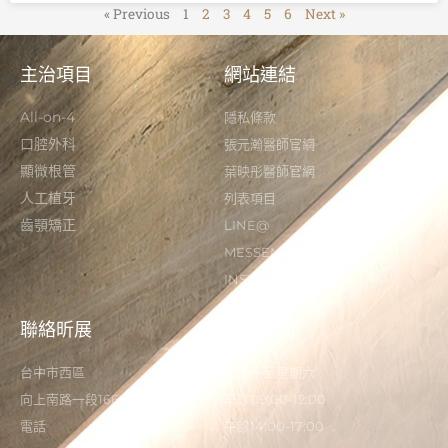
« Previous
1
2
3
4
5
6
Next »
主治項目
網站連結
All-on-4
隱私條款
口腔外科
張元瀚醫師官網
顯微根管
葉映彤醫師官網
人工植牙
列表項目
齒顎矯正
LINE@
MESSENGER
INSTAGRAM
聯絡昕展
營業時間
台中市西區
星期一至星期六
向上南路一段166-5號
早診09:00-12:00
電話
午診14:00-17:00