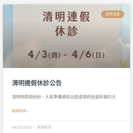
診所消息
清明連假休診公告
清明時節雨紛紛，大家準備連假出遊或慎終追遠昕展的大
繼續閱讀 »
04/02/2025
尚無留言