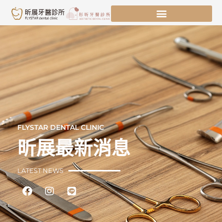
跳
至
主
要
內
容
FLYSTAR DENTAL CLINIC
昕展最新消息
LATEST NEWS
Facebook
Instagram
Line