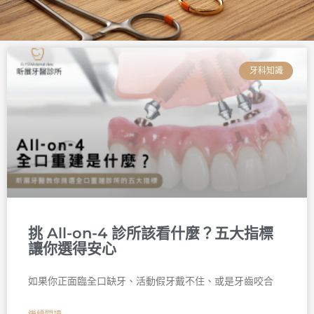
頁
頁
頁
頁
頁
頁
面
面
面
面
面
面
牙科知識
挑 All-on-4 診所該看什麼？五大指標
讓你選得安心
如果你正面臨全口缺牙、活動假牙戴不住、或是牙齒咬合