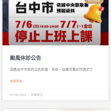
診所消息
颱風休診公告
因應台中市政府公告昕展、彤昕、益展牙醫診所將於7/
繼續閱讀 »
07/06/2025
尚無留言