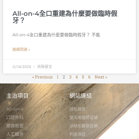
All-on-4全口重建為什麼要做臨時假
牙？
All-on-4全口重建為什麼要做臨時假牙？ 不能
繼續閱讀 »
11/14/2024
尚無留言
« Previous
1
2
3
4
5
6
Next »
主治項目
網站連結
All-on-4
隱私條款
口腔外科
張元瀚醫師官網
顯微根管
葉映彤醫師官網
人工植牙
列表項目