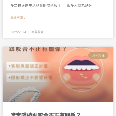
多顆缺牙是生活品質的隱形殺手！ 󠀠 很多人以為缺牙
繼續閱讀 »
11/25/2024
尚無留言
牙科知識
常常嘴破跟咬合不正有關係？