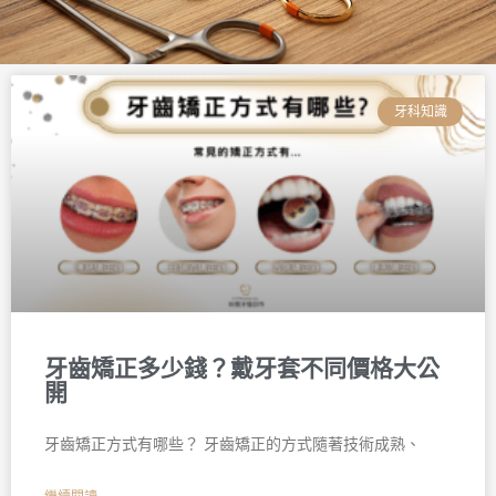
頁
頁
頁
頁
頁
頁
面
面
面
面
面
面
牙科知識
牙齒矯正多少錢？戴牙套不同價格大公
開
牙齒矯正方式有哪些？ 牙齒矯正的方式隨著技術成熟、