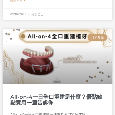
繼續閱讀 »
03/10/2025
尚無留言
牙科知識
All-on-4一日全口重建是什麼？優點缺
點費用一篇告訴你
All-on-4一日全口重建是一種專為全口無牙或多