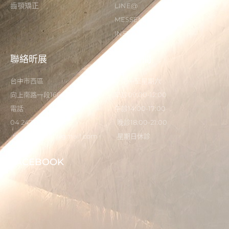
齒顎矯正
LINE@
MESSENGER
INSTAGRAM
聯絡昕展
營業時間
台中市西區
星期一至星期六
向上南路一段166-5號
早診09:00-12:00
電話
午診14:00-17:00
04 2473 0325
晚診18:00-21:00
flystardental@gmail.com
星期日休診
FACEBOOK