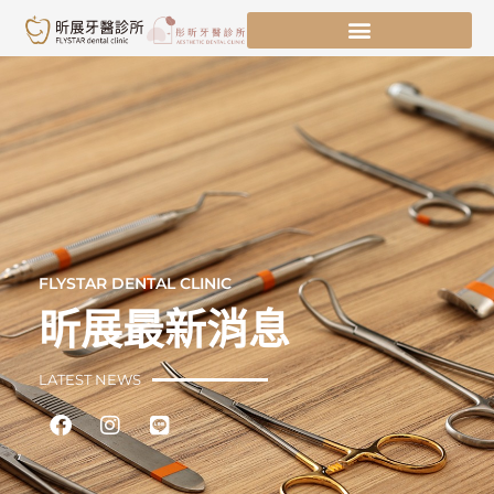
跳
至
主
要
內
容
FLYSTAR DENTAL CLINIC
昕展最新消息
LATEST NEWS
Facebook
Instagram
Line