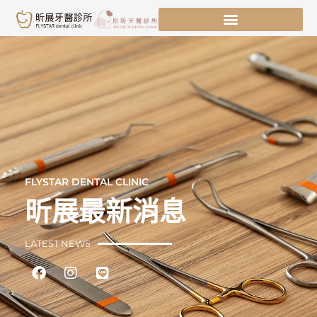
跳
至
主
要
內
容
FLYSTAR DENTAL CLINIC
昕展最新消息
LATEST NEWS
Facebook
Instagram
Line