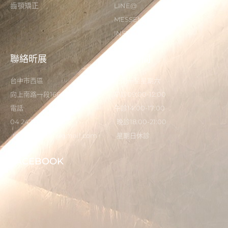
齒顎矯正
LINE@
MESSENGER
INSTAGRAM
聯絡昕展
營業時間
台中市西區
星期一至星期六
向上南路一段166-5號
早診09:00-12:00
電話
午診14:00-17:00
04 2473 0325
晚診18:00-21:00
flystardental@gmail.com
星期日休診
FACEBOOK