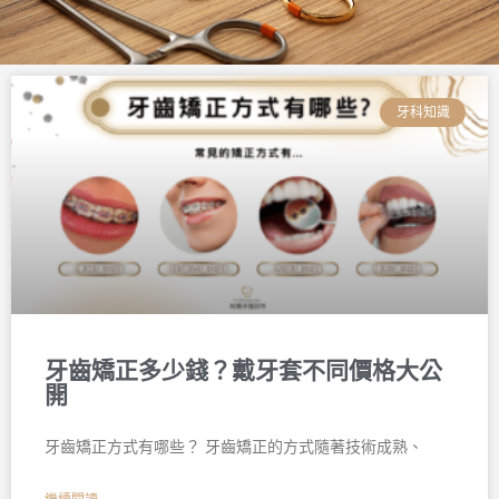
頁
頁
頁
頁
頁
頁
面
面
面
面
面
面
牙科知識
牙齒矯正多少錢？戴牙套不同價格大公
開
牙齒矯正方式有哪些？ 牙齒矯正的方式隨著技術成熟、