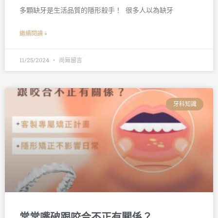
多顆缺牙是生活品質的隱形殺手！ 󠀠 很多人以為缺牙
繼續閱讀 »
11/25/2024
尚無留言
牙科知識
常常嘴破跟咬合不正有關係？