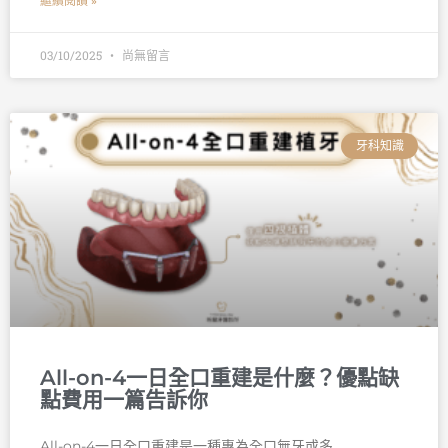
繼續閱讀 »
03/10/2025
尚無留言
牙科知識
All-on-4一日全口重建是什麼？優點缺
點費用一篇告訴你
All-on-4一日全口重建是一種專為全口無牙或多