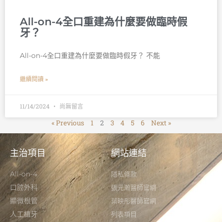
All-on-4全口重建為什麼要做臨時假
牙？
All-on-4全口重建為什麼要做臨時假牙？ 不能
繼續閱讀 »
11/14/2024
尚無留言
« Previous
1
2
3
4
5
6
Next »
主治項目
網站連結
All-on-4
隱私條款
口腔外科
張元瀚醫師官網
顯微根管
葉映彤醫師官網
人工植牙
列表項目