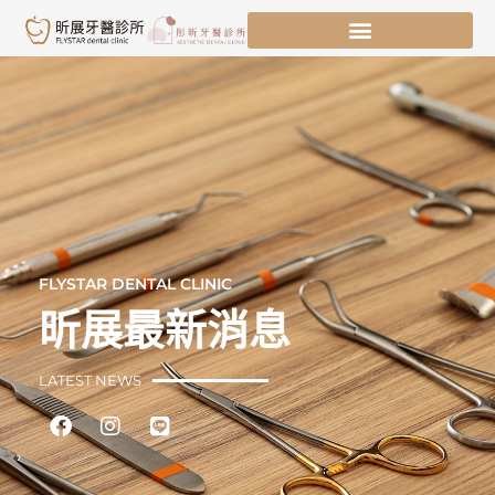
跳
至
主
要
內
容
FLYSTAR DENTAL CLINIC
昕展最新消息
LATEST NEWS
Facebook
Instagram
Line