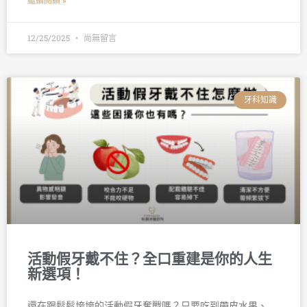
繼續閱讀 »
12/25/2025
尚無留言
牙科知識
活動假牙戴不住？全口重建是你的人生
新選項！
還在跟鬆鬆垮垮的活動假牙奮戰嗎？只要吃到帶皮水果、