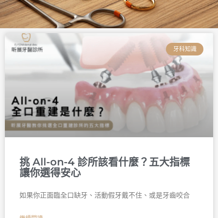
頁
頁
頁
頁
頁
頁
面
面
面
面
面
面
牙科知識
挑 All-on-4 診所該看什麼？五大指標
讓你選得安心
如果你正面臨全口缺牙、活動假牙戴不住、或是牙齒咬合