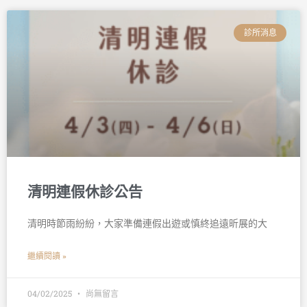
診所消息
清明連假休診公告
清明時節雨紛紛，大家準備連假出遊或慎終追遠昕展的大
繼續閱讀 »
04/02/2025
尚無留言