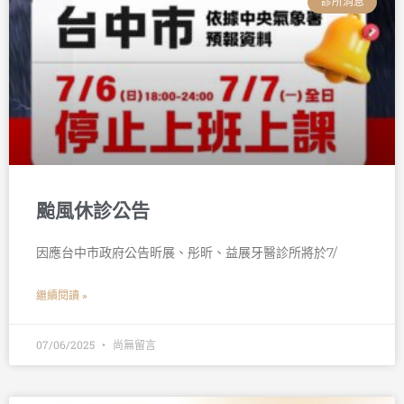
診所消息
颱風休診公告
因應台中市政府公告昕展、彤昕、益展牙醫診所將於7/
繼續閱讀 »
07/06/2025
尚無留言