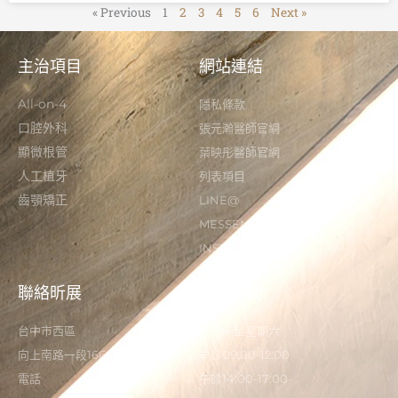
« Previous
1
2
3
4
5
6
Next »
主治項目
網站連結
All-on-4
隱私條款
口腔外科
張元瀚醫師官網
顯微根管
葉映彤醫師官網
人工植牙
列表項目
齒顎矯正
LINE@
MESSENGER
INSTAGRAM
聯絡昕展
營業時間
台中市西區
星期一至星期六
向上南路一段166-5號
早診09:00-12:00
電話
午診14:00-17:00