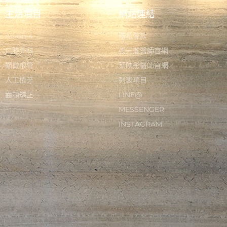
主治項目
網站連結
All-on-4
隱私條款
口腔外科
張元瀚醫師官網
顯微根管
葉映彤醫師官網
人工植牙
列表項目
齒顎矯正
LINE@
MESSENGER
INSTAGRAM