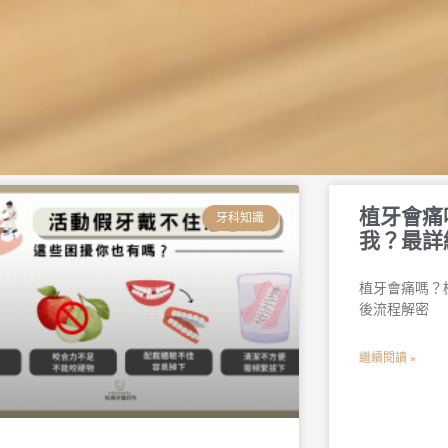
頁
頁
頁
頁
頁
頁
植牙會痛
面
面
面
面
面
面
牙科知識
我？最詳
植牙會痛嗎？
後流程解密
繼續閱讀 »