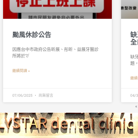
颱風休診公告
缺
全
因應台中市政府公告昕展、彤昕、益展牙醫診
所將於7/
缺
題
繼續閱讀 »
繼續
07/06/2025
尚無留言
04/
«