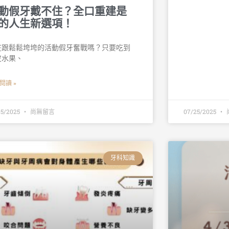
動假牙戴不住？全口重建是
的人生新選項！
在跟鬆鬆垮垮的活動假牙奮戰嗎？只要吃到
皮水果、
閱讀 »
25/2025
尚無留言
07/25/2025
牙科知識