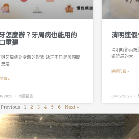
牙怎麼辦？牙周病也能用的
清明連假
口重建
清明時節雨紛
遠昕展的大
牙與牙周病對身體的影響 缺牙不只是美觀問
，更是
繼續閱讀 »
閱讀 »
30/2025
尚無留言
04/02/2025
 Previous
1
2
3
4
5
6
Next »