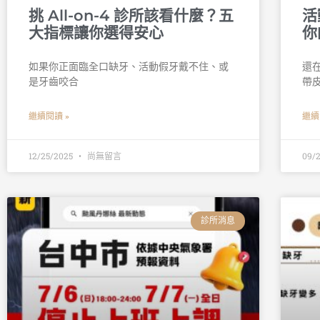
挑 All-on-4 診所該看什麼？五
活
大指標讓你選得安心
你
如果你正面臨全口缺牙、活動假牙戴不住、或
還
是牙齒咬合
帶
繼續閱讀 »
繼續
12/25/2025
尚無留言
09/
診所消息