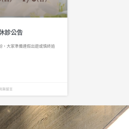
休診公告
紛，大家準備連假出遊或慎終追
尚無留言