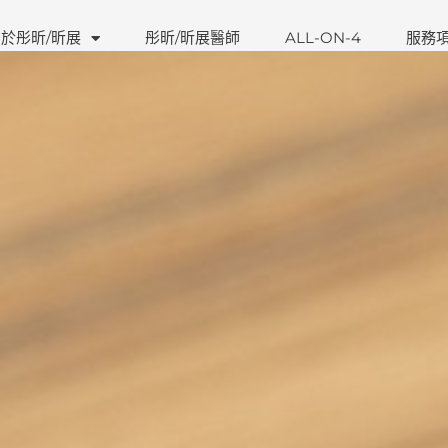
於彤昕/昕展
彤昕/昕展醫師
ALL-ON-4
服務