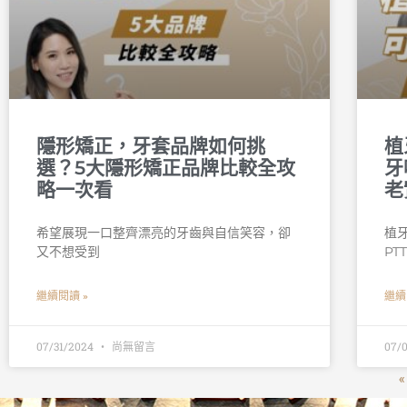
隱形矯正，牙套品牌如何挑
植
選？5大隱形矯正品牌比較全攻
牙
略一次看
老
希望展現一口整齊漂亮的牙齒與自信笑容，卻
植
又不想受到
PT
繼續閱讀 »
繼續
07/31/2024
尚無留言
07/
«