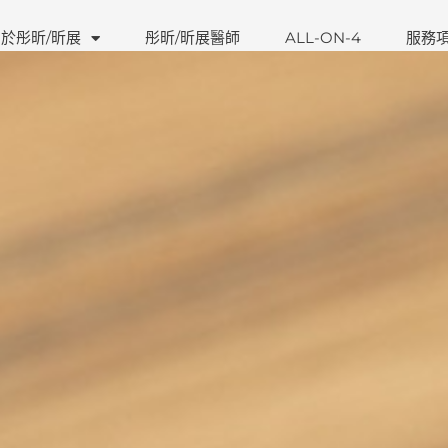
於彤昕/昕展
彤昕/昕展醫師
ALL-ON-4
服務