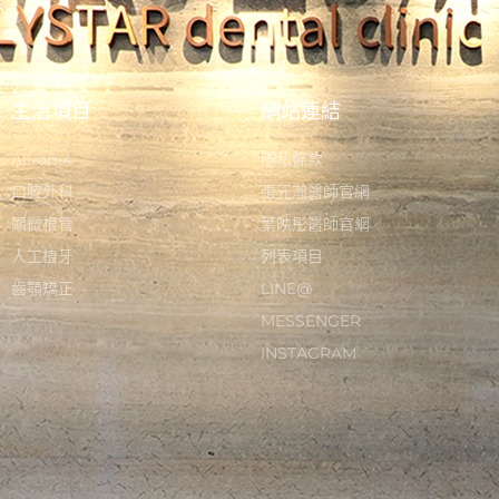
主治項目
網站連結
All-on-4
隱私條款
口腔外科
張元瀚醫師官網
顯微根管
葉映彤醫師官網
人工植牙
列表項目
齒顎矯正
LINE@
MESSENGER
INSTAGRAM