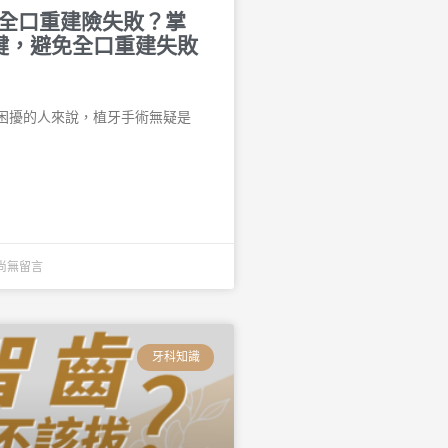
n-4全口重建險失敗？掌
鍵，避免全口重建失敗
困擾的人來說，植牙手術無疑是
尚無留言
牙科知識