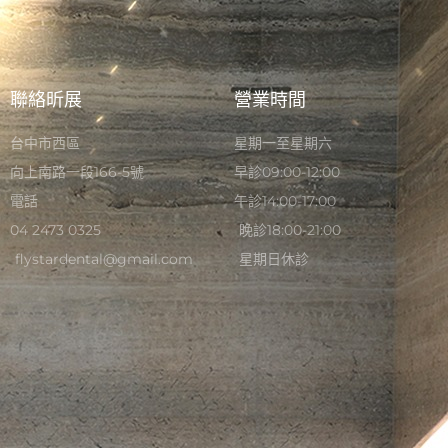
聯絡昕展
營業時間
台中市西區
星期一至星期六
向上南路一段166-5號
早診09:00-12:00
電話
午診14:00-17:00
04 2473 0325
晚診18:00-21:00
flystardental@gmail.com
星期日休診