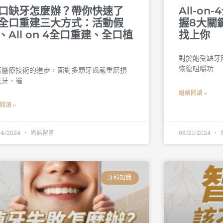
口缺牙怎麼辦？帶你快速了
All-o
全口重建三大方式：活動假
握8大關
、All on 4全口重建、全口植
找上你
對於飽受缺牙
恢復咀嚼功
著醫療技術的進步，面對多顆牙齒嚴重磨損
蛀牙、罹
繼續閱讀 »
閱讀 »
24/2024
尚無留言
08/21/2024
牙科知識