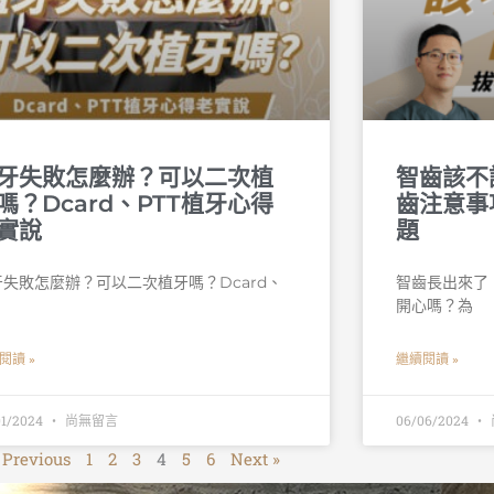
牙失敗怎麼辦？可以二次植
智齒該不
嗎？Dcard、PTT植牙心得
齒注意事
實說
題
牙失敗怎麼辦？可以二次植牙嗎？Dcard、
智齒長出來了
T
開心嗎？為
閱讀 »
繼續閱讀 »
01/2024
尚無留言
06/06/2024
 Previous
1
2
3
4
5
6
Next »