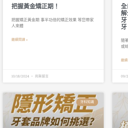
把握黃金矯正期！
全
解
牙
把握矯正黃金期 事半功倍的矯正效果 等您帶家
人來體
牙
繼續閱讀 »
隨
或
繼續
10/18/2024
尚無留言
09/
牙科知識