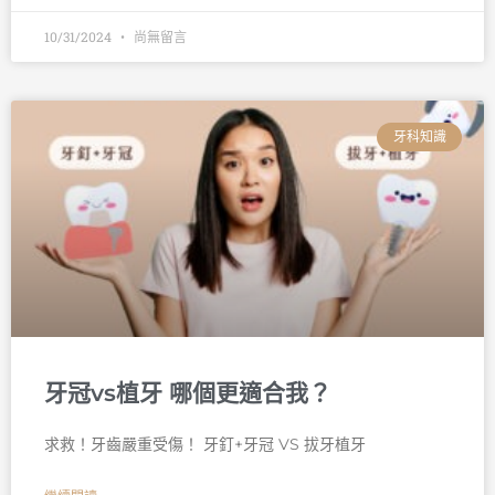
10/31/2024
尚無留言
牙科知識
牙冠vs植牙 哪個更適合我？
求救！牙齒嚴重受傷！ 牙釘+牙冠 VS 拔牙植牙