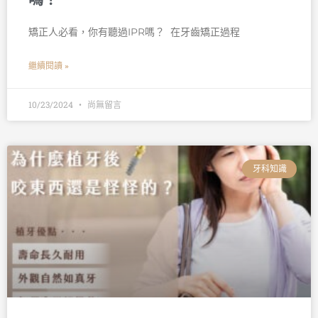
矯正人必看，你有聽過IPR嗎？ 󠀠 在牙齒矯正過程
繼續閱讀 »
10/23/2024
尚無留言
牙科知識