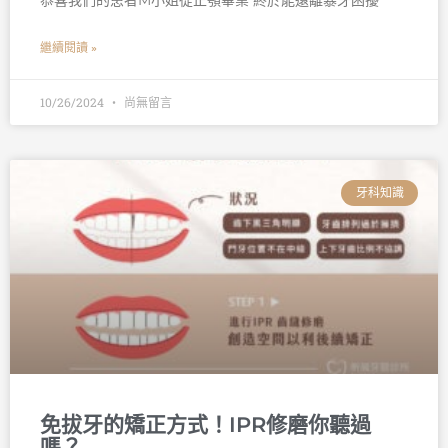
恭喜我們的患者M小姐從正顎畢業 終於能遠離暴牙困擾
繼續閱讀 »
10/26/2024
尚無留言
牙科知識
免拔牙的矯正方式！IPR修磨你聽過
嗎？