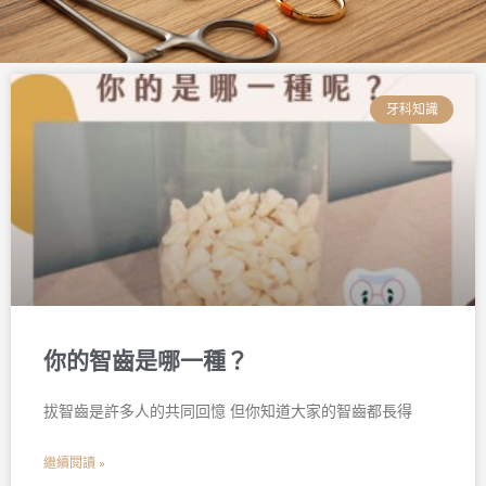
頁
頁
頁
頁
頁
頁
面
面
面
面
面
面
牙科知識
你的智齒是哪一種？
拔智齒是許多人的共同回憶 但你知道大家的智齒都長得
繼續閱讀 »