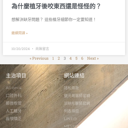
為什麼植牙後咬東西還是怪怪的？
想解決缺牙問題？ 這些植牙細節你一定要知道！ 󠀠
繼續閱讀 »
10/20/2024
尚無留言
« Previous
1
2
3
4
5
6
Next »
主治項目
網站連結
All-on-4
隱私條款
口腔外科
張元瀚醫師官網
顯微根管
葉映彤醫師官網
人工植牙
列表項目
齒顎矯正
LINE@
MESSENGER