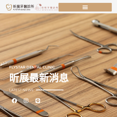
跳
至
主
要
內
容
FLYSTAR DENTAL CLINIC
昕展最新消息
LATEST NEWS
Facebook
Instagram
Line