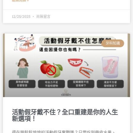
繼續閱讀 »
12/25/2025
尚無留言
牙科知識
活動假牙戴不住？全口重建是你的人生
新選項！
還在跟鬆鬆垮垮的活動假牙奮戰嗎？只要吃到帶皮水果、