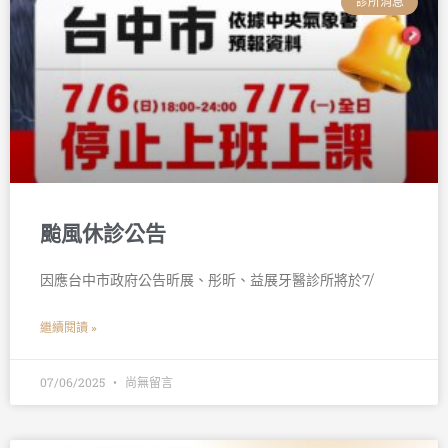
診所消息
颱風休診公告
因應台中市政府公告昕展、彤昕、益展牙醫診所將於7/
繼續閱讀 »
07/06/2025
尚無留言