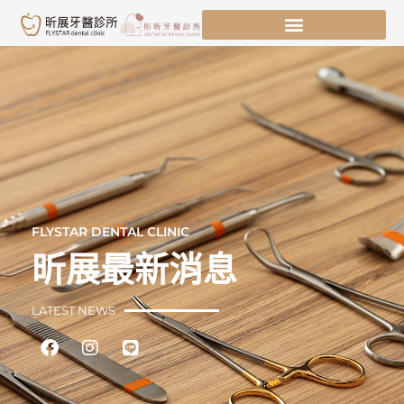
跳
至
主
要
內
容
FLYSTAR DENTAL CLINIC
昕展最新消息
LATEST NEWS
Facebook
Instagram
Line