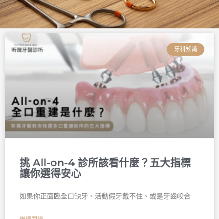
頁
頁
頁
頁
頁
頁
面
面
面
面
面
面
牙科知識
挑 All-on-4 診所該看什麼？五大指標
讓你選得安心
如果你正面臨全口缺牙、活動假牙戴不住、或是牙齒咬合