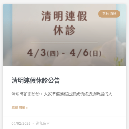
診所消息
清明連假休診公告
清明時節雨紛紛，大家準備連假出遊或慎終追遠昕展的大
繼續閱讀 »
04/02/2025
尚無留言