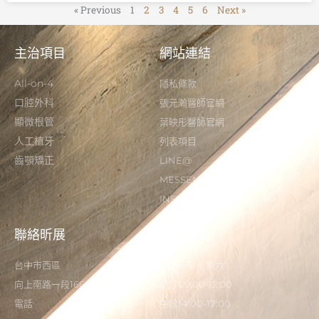
« Previous
1
2
3
4
5
6
Next »
主治項目
網站連結
All-on-4
隱私條款
口腔外科
張元瀚醫師官網
顯微根管
葉映彤醫師官網
人工植牙
列表項目
齒顎矯正
LINE@
MESSENGER
INSTAGRAM
聯絡昕展
營業時間
台中市西區
星期一至星期六
向上南路一段166-5號
早診09:00-12:00
電話
午診14:00-17:00