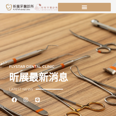
跳
至
主
要
內
容
FLYSTAR DENTAL CLINIC
昕展最新消息
LATEST NEWS
Facebook
Instagram
Line