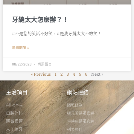
牙縫太大怎麼辦？！
#不是您的笑話不好笑，#是我牙縫太大不敢笑！ 󠀠
繼續閱讀 »
08/22/2023
尚無留言
« Previous
1
2
3
4
5
6
Next »
主治項目
網站連結
All-on-4
隱私條款
口腔外科
張元瀚醫師官網
顯微根管
葉映彤醫師官網
人工植牙
列表項目