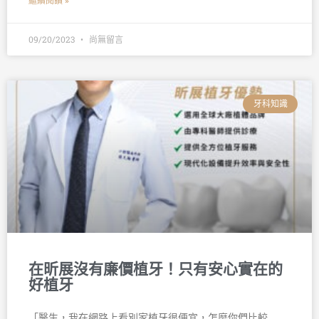
繼續閱讀 »
09/20/2023
尚無留言
牙科知識
在昕展沒有廉價植牙！只有安心實在的
好植牙
󠀠「醫生，我在網路上看別家植牙很便宜，怎麼你們比較