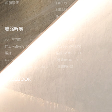
齒顎矯正
LINE@
MESSENGER
INSTAGRAM
聯絡昕展
營業時間
台中市西區
星期一至星期六
向上南路一段166-5號
早診09:00-12:00
電話
午診14:00-17:00
04 2473 0325
晚診18:00-21:00
flystardental@gmail.com
星期日休診
FACEBOOK