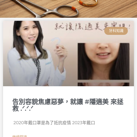
頁
頁
頁
頁
頁
頁
面
面
面
面
面
面
牙科知識
告別容貌焦慮惡夢，就讓 #隱適美 來拯
救 .ᐟ‪‪.ᐟ.ᐟ
󠀠 2020年戴口罩是為了抵抗疫情 2023年戴口