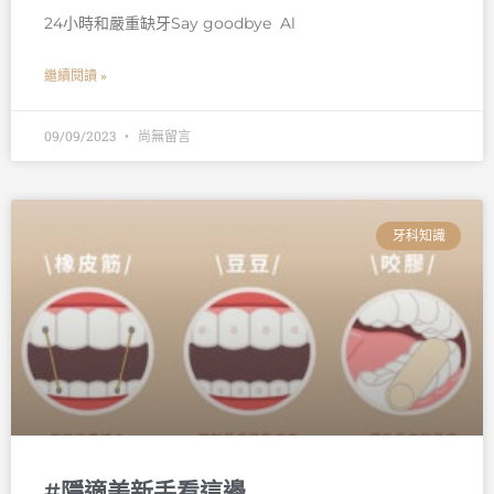
24小時和嚴重缺牙Say goodbye 󠀠 Al
繼續閱讀 »
09/09/2023
尚無留言
牙科知識
#隱適美新手看這邊