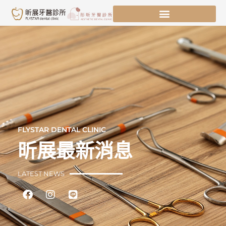
跳
至
主
要
內
容
FLYSTAR DENTAL CLINIC
昕展最新消息
LATEST NEWS
Facebook
Instagram
Line