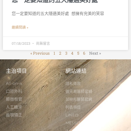
您一定要知道的五大隱適美好處 󠀠 想擁有完美的笑容
繼續閱讀 »
07/18/2023
尚無留言
« Previous
1
2
3
4
5
6
Next »
主治項目
網站連結
All-on-4
隱私條款
口腔外科
張元瀚醫師官網
顯微根管
葉映彤醫師官網
人工植牙
列表項目
齒顎矯正
LINE@
MESSENGER
INSTAGRAM