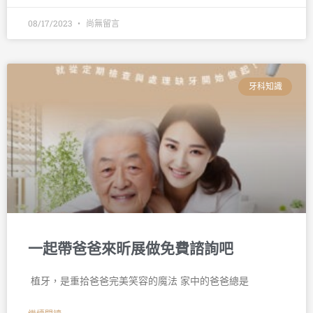
08/17/2023
尚無留言
牙科知識
一起帶爸爸來昕展做免費諮詢吧
󠀠 植牙，是重拾爸爸完美笑容的魔法 家中的爸爸總是