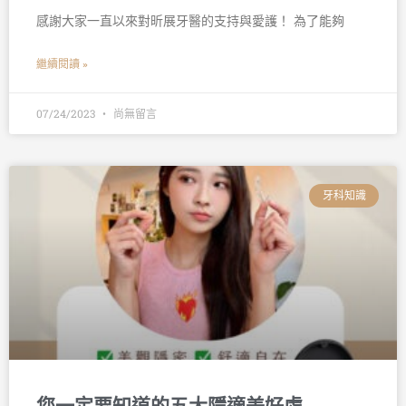
感謝大家一直以來對昕展牙醫的支持與愛護！ 為了能夠
繼續閱讀 »
07/24/2023
尚無留言
牙科知識
您一定要知道的五大隱適美好處