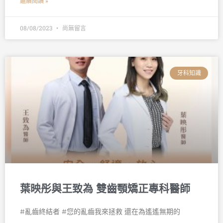
繼續閱讀 »
08/08/2023
尚無留言
牙科知識
葉映彤與王致為 雙齒顎矯正專科醫師
#亂齒終結者 #您的亂齒我來拯救 還在為遙遙無期的