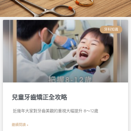
頁
頁
頁
頁
頁
頁
面
面
面
面
面
面
牙科知識
兒童牙齒矯正全攻略
󠀠 近幾年大家對牙齒美觀的重視大幅提升 8～12歲
繼續閱讀 »