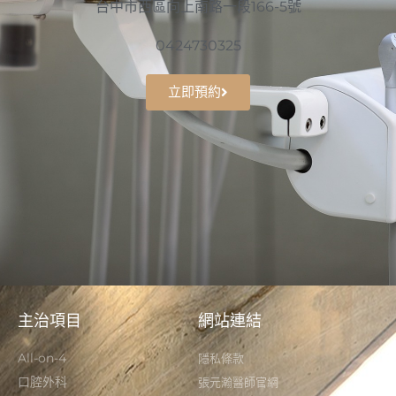
台中市西區向上南路一段166-5號
0424730325
立即預約
主治項目
網站連結
All-on-4
隱私條款
口腔外科
張元瀚醫師官網