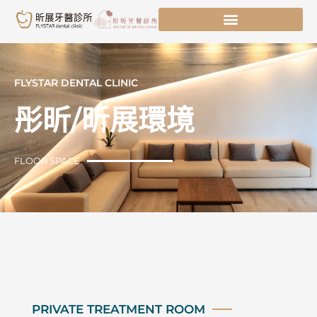
跳
至
主
要
內
FLYSTAR DENTAL CLINIC
容
彤昕/昕展環境
FLOOR SPACE
PRIVATE TREATMENT ROOM