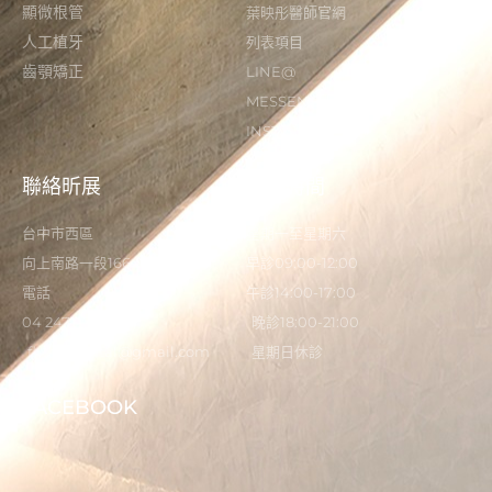
顯微根管
葉映彤醫師官網
人工植牙
列表項目
齒顎矯正
LINE@
MESSENGER
INSTAGRAM
聯絡昕展
營業時間
台中市西區
星期一至星期六
向上南路一段166-5號
早診09:00-12:00
電話
午診14:00-17:00
04 2473 0325
晚診18:00-21:00
flystardental@gmail.com
星期日休診
FACEBOOK