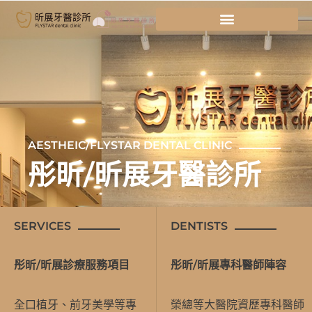
跳
至
主
要
內
容
AESTHEIC/FLYSTAR DENTAL CLINIC
彤昕/昕展牙醫診所
SERVICES
DENTISTS
彤昕/昕展診療服務項目
彤昕/昕展專科醫師陣容
全口植牙、前牙美學等專
榮總等大醫院資歷專科醫師