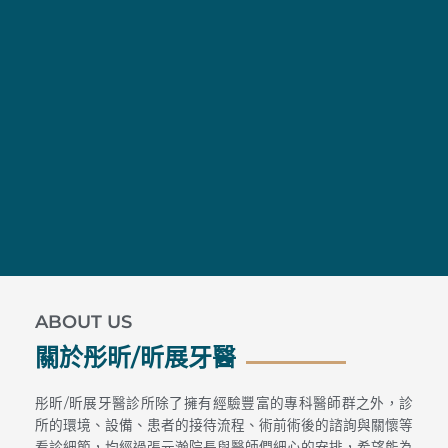
ABOUT US
關於彤昕/昕展牙醫
彤昕/昕展牙醫診所除了擁有經驗豐富的專科醫師群之外，診
所的環境、設備、患者的接待流程、術前術後的諮詢與關懷等
看診細節，均經過張元瀚院長與醫師們細心的安排，希望能為