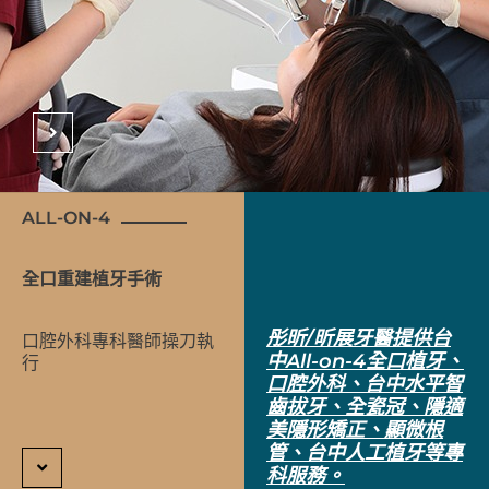
ALL-ON-4
全口重建植牙手術
彤昕/昕展牙醫提供台
口腔外科專科醫師操刀執
中All-on-4全口植牙、
行
口腔外科、台中水平智
齒拔牙、全瓷冠、隱適
美隱形矯正、顯微根
管、台中人工植牙等專
科服務。