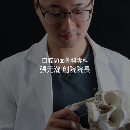
口腔顎面外科專科
張元瀚 創院院長